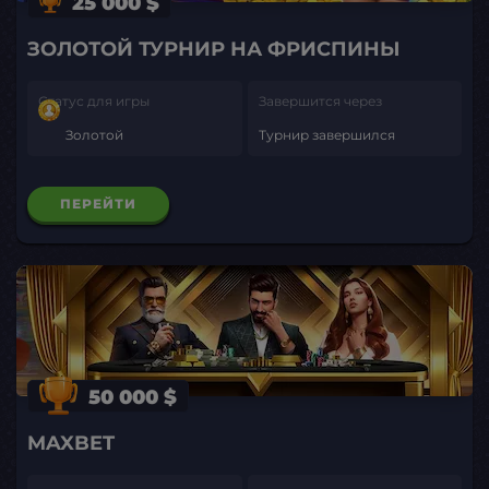
25 000 $
ЗОЛОТОЙ ТУРНИР НА ФРИСПИНЫ
Статус для игры
Завершится через
Золотой
Турнир завершился
ПЕРЕЙТИ
50 000 $
MAXBET