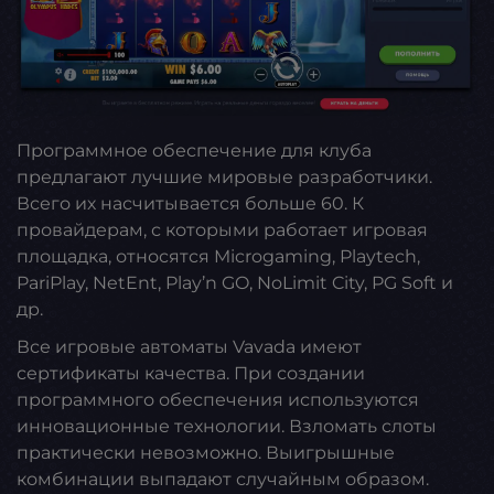
Программное обеспечение для клуба
предлагают лучшие мировые разработчики.
Всего их насчитывается больше 60. К
провайдерам, с которыми работает игровая
площадка, относятся Microgaming, Playtech,
PariPlay, NetEnt, Play’n GO, NoLimit City, PG Soft и
др.
Все игровые автоматы Vavada имеют
сертификаты качества. При создании
программного обеспечения используются
инновационные технологии. Взломать слоты
практически невозможно. Выигрышные
комбинации выпадают случайным образом.