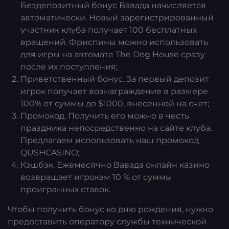
Бездепозитный бонус Вавада начисляется
автоматически. Новый зарегистрированный
участник клуба получает 100 бесплатных
вращений. Фриспины можно использовать
для игры на автомате The Dog House сразу
после их поступления;
Приветственный бонус. За первый депозит
игрок получает вознаграждение в размере
100% от суммы до $1000, внесенной на счет;
Промокод. Получить его можно в честь
праздника непосредственно на сайте клуба.
Предлагаем использовать наш промокод
QUSHCASINO;
Кэшбэк. Ежемесячно Вавада онлайн казино
возвращает игрокам 10 % от суммы
проигранных ставок.
Чтобы получить бонус ко дню рождения, нужно
предоставить оператору службы технической