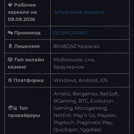
💎 Рабочее
зеркало на
Актуальное зеркало
08.08.2026
🔤 Промокод
QUSHCASINO
📄 Лицензия
8048/JAZ Кюрасао
🎲 Тип онлайн
Мобильное, Live,
казино
Браузерное
⚙️ Платформа
Windows, Android, iOS
Amatic, Betgames, BetSoft,
BGaming, BTG, Evolution
🧑‍💻 Топ
Gaming, Microgaming,
провайдеры
NetEnt, Play’n Go, Playson,
Playtech, Pragmatic Play,
Quickspin, Yggdrasil