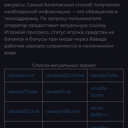
ресурсы. Самый безопасный способ получения
необходимой информации — это обращение в
техподдержку. По запросу пользователя
оператор предоставит актуальную ссылку.
Игровой прогресс, статус игрока, средства на
балансе и бонусы при входе через Вавада
рабочее зеркало сохраняются в неизменном
виде.
Список актуальных зеркал
vavada.com
vavada222.online
vavada7.site
vavada-
vavada77.site
vavada7.ua
3.com
va-va-
vavada33.club
vavada-555.net
da99.ru
vavada-