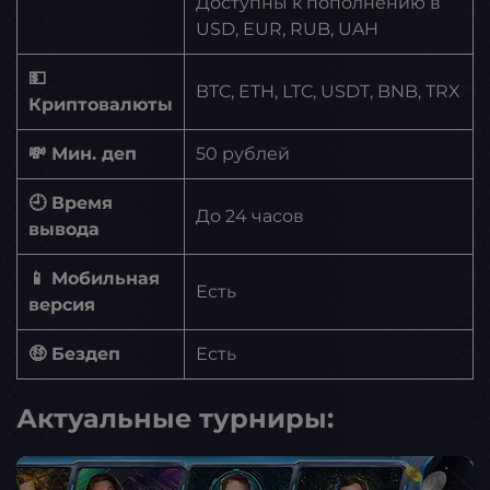
Доступны к пополнению в
USD, EUR, RUB, UAH
💵
BTC, ETH, LTC, USDT, BNB, TRX
Криптовалюты
💸 Мин. деп
50 рублей
🕘 Время
До 24 часов
вывода
📱 Мобильная
Есть
версия
🤑 Бездеп
Есть
Актуальные турниры: