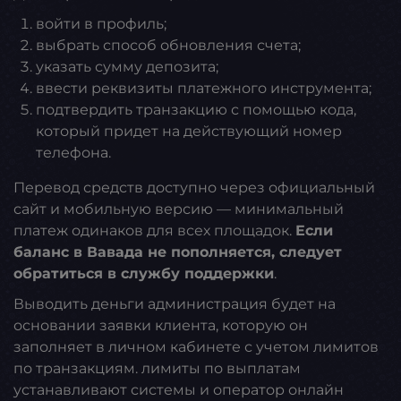
войти в профиль;
выбрать способ обновления счета;
указать сумму депозита;
ввести реквизиты платежного инструмента;
подтвердить транзакцию с помощью кода,
который придет на действующий номер
телефона.
Перевод средств доступно через официальный
сайт и мобильную версию — минимальный
платеж одинаков для всех площадок.
Если
баланс в Вавада не пополняется, следует
обратиться в службу поддержки
.
Выводить деньги администрация будет на
основании заявки клиента, которую он
заполняет в личном кабинете с учетом лимитов
по транзакциям. лимиты по выплатам
устанавливают системы и оператор онлайн