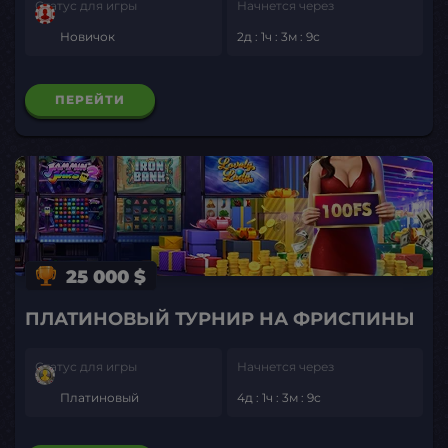
Статус для игры
Начнется через
Новичок
2д : 1ч : 3м : 7с
ПЕРЕЙТИ
25 000 $
ПЛАТИНОВЫЙ ТУРНИР НА ФРИСПИНЫ
Статус для игры
Начнется через
Платиновый
4д : 1ч : 3м : 7с